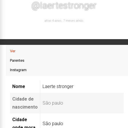
@laertestronger
ativo 4 anos, 7 meses atrás
Ver
Parentes
Instagram
Nome
Laerte stronger
Cidade de
São paulo
nascimento
Cidade
São paulo
onde mora