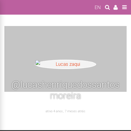
EN
@lucashenriquedossantos
moreira
ativo 4 anos, 7 meses atrás