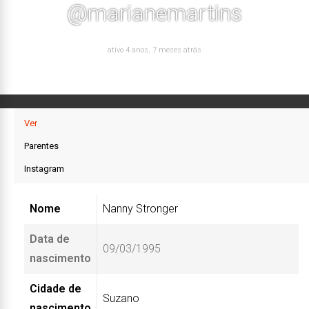
@marianemartins
ativo 4 anos, 7 meses atrás
Ver
Parentes
Instagram
Nome
Nanny Stronger
Data de
09/03/1995
nascimento
Cidade de
Suzano
nascimento