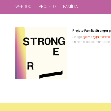
WEBDOC
PROJETO
FAMÍLIA
Projeto Família Stronger
p
Se liga
@elvis
@jalmoreno
Entrem nessa comunidade B