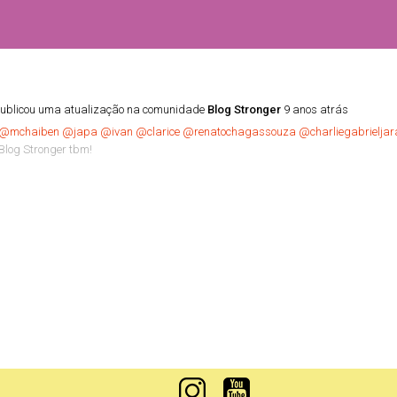
ublicou uma atualização na comunidade
Blog Stronger
9 anos atrás
@mchaiben
@japa
@ivan
@clarice
@renatochagassouza
@charliegabrieljar
log Stronger tbm!