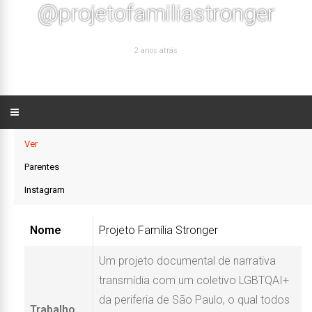
@projetofamiliastronger
2 anos atrás
Ver
Parentes
Instagram
Nome
Projeto Família Stronger
Um projeto documental de narrativa
transmídia com um coletivo LGBTQAI+
da periferia de São Paulo, o qual todos
Trabalho