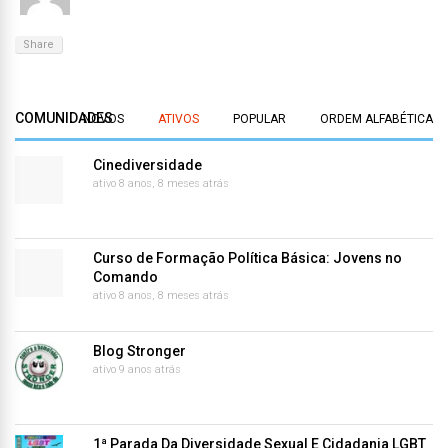
Share
COMUNIDADES
NOVOS
ATIVOS
POPULAR
ORDEM ALFABÉTICA
Cinediversidade
ativo 8 anos, 8 meses atrás
Curso de Formação Política Básica: Jovens no
Comando
ativo 8 anos, 8 meses atrás
Blog Stronger
ativo 9 anos atrás
1ª Parada Da Diversidade Sexual E Cidadania LGBT