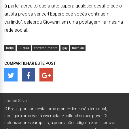
à parte, acredito que a arte supera qualquer desafio que o
artista precisa vencer! Espero que vocês continuem
curtindo”, celebrou Giovanni em uma postagem na mesma
rede social.
beijo
Cultura
entretenimento
gay
novelas
COMPARTILHAR ESTE POST
Jailson Silva
O Brasil, por apresentar uma grande dimensão territorial,
configura uma vasta diversidade cultural no seu povo. Os
colonizadores europeus, a população indígena e os escravos