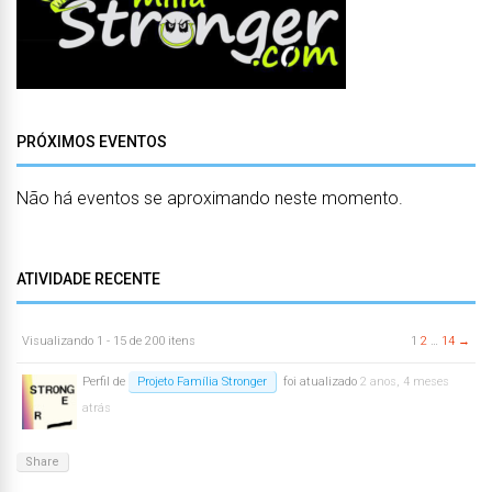
PRÓXIMOS EVENTOS
Não há eventos se aproximando neste momento.
ATIVIDADE RECENTE
Visualizando 1 - 15 de 200 itens
1
2
…
14
→
Perfil de
Projeto Família Stronger
foi atualizado
2 anos, 4 meses
atrás
Share