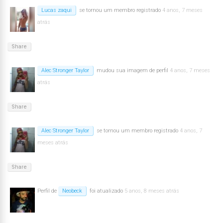
Lucas zaqui
se tornou um membro registrado
4 anos, 7 meses
atrás
Share
Alec Stronger Taylor
mudou sua imagem de perfil
4 anos, 7 meses
atrás
Share
Alec Stronger Taylor
se tornou um membro registrado
4 anos, 7
meses atrás
Share
Perfil de
Neobeck
foi atualizado
5 anos, 8 meses atrás