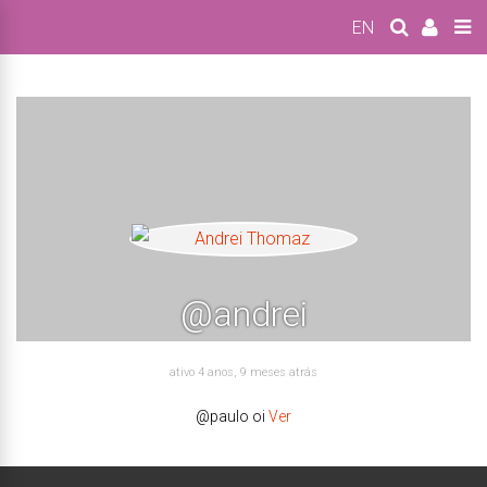
EN
@andrei
ativo 4 anos, 9 meses atrás
@paulo oi
Ver