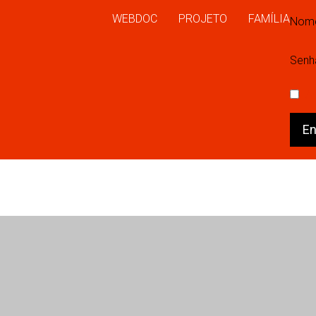
WEBDOC
PROJETO
FAMÍLIA
Nome
Senh
A