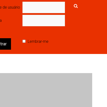
EN
 de usuário
a
ceito os termos de uso
Lembrar-me
Esqueceu sua senha?