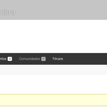
mbra
ntos
Comunidades
Fóruns
0
0