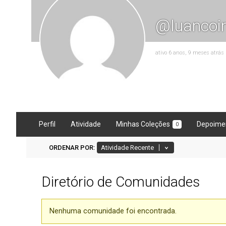
@luancoi
ativo 6 anos, 9 meses atrás
Perfil
Atividade
Minhas Coleções
Depoime
0
ORDENAR POR:
Diretório de Comunidades
Comunidades
do
Nenhuma comunidade foi encontrada.