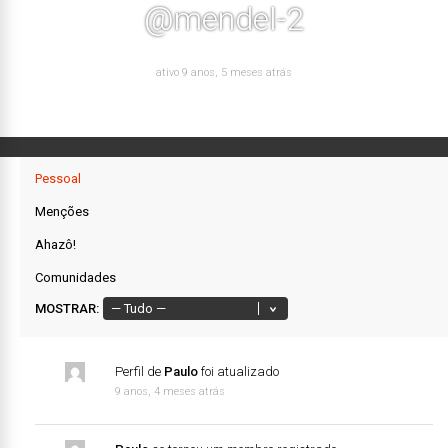
@mendel-2
ativo 9 anos, 5 meses atrás
Pessoal
Menções
Ahazô!
Comunidades
MOSTRAR:
Perfil de
Paulo
foi atualizado
9 anos, 4 meses atrás