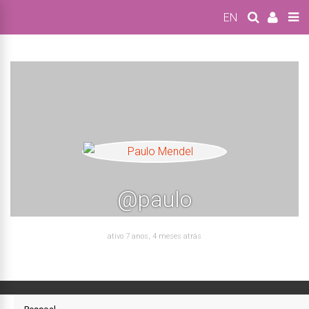
EN
@paulo
ativo 7 anos, 4 meses atrás