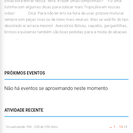
Então bora entrar nessa “feira” e fazer umas comprinhas!? Fiz uma
listinha com algumas dicas para colocar mais Tropicália em nossas
vidas! Dica: Para não ter erro na hora de usar, procure misturar
sempre com peças lisas ou de cores mais neutras. Mas se você for do tipo
descolado aí arrasa mesmo! Acessórios Bolsas, sapatos, gargantilhas,
brincos e pulseiras também são boas pedidas para a moda do abacaxi.
...
PRÓXIMOS EVENTOS
Não há eventos se aproximando neste momento.
ATIVIDADE RECENTE
Visualizando 196 - 200 de 200 itens
←
1
…
13
14