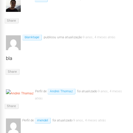
Share
blanktape
publicou uma atualização
9 anos, 4 meses atrás
bla
Share
Perfil de
Andrei Thomaz
foi atualizado
9 anos, 4 meses
atrás
Share
Perfil de
mendel
foi atualizado
9 anos, 4 meses atrás