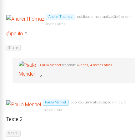
Andrei Thomaz
publicou uma atualização
9 anos, 4
meses atrás
@paulo
oi
Share
Paulo Mendel
respondeu
9 anos, 4 meses atrás
oi
Paulo Mendel
publicou uma atualização
9 anos, 5
meses atrás
Teste 2
Share