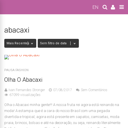
EN
abacaxi
PAUSA FASHION
Olha O Abacaxi
Ivan Fernandes Stronger
07/08/2017
Sem Comentários
67099 visualizações
Olha o Abacaxi minha gente!!! A nossa fruta rei agora está reinando na
moda! A estampa que é a cara do nosso Brasil com uma pegada
divertida e tropical, agora está presente em sapatos, camisetas, moda
praia, brincos, bolsas e até na decoração, ou seja, reinando literalmente.