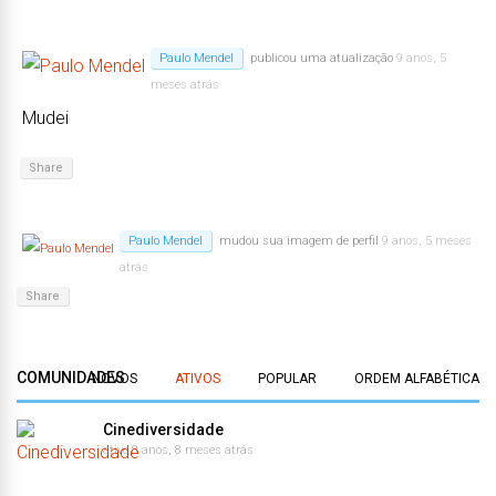
Paulo Mendel
publicou uma atualização
9 anos, 5
meses atrás
Mudei
Share
Paulo Mendel
mudou sua imagem de perfil
9 anos, 5 meses
atrás
Share
COMUNIDADES
NOVOS
ATIVOS
POPULAR
ORDEM ALFABÉTICA
Cinediversidade
ativo 8 anos, 8 meses atrás