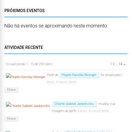
PRÓXIMOS EVENTOS
Não há eventos se aproximando neste momento.
ATIVIDADE RECENTE
Visualizando 1 - 15 de 200 itens
1
2
…
14
→
Perfil de
Projeto Família Stronger
foi atualizado
2
anos, 4 meses atrás
Share
Charlie Gabriel Jaracevskis
mudou sua
imagem de perfil
4 anos, 6 meses atrás
Share