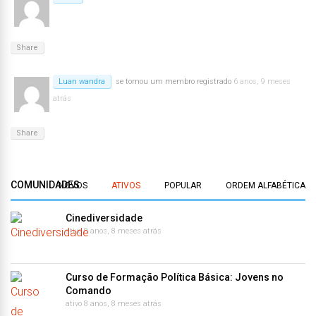
Share
Luan wandra
se tornou um membro registrado
6 anos, 9 meses
atrás
Share
COMUNIDADES
NOVOS
ATIVOS
POPULAR
ORDEM ALFABÉTICA
Cinediversidade
ativo 8 anos, 8 meses atrás
Curso de Formação Política Básica: Jovens no
Comando
ativo 8 anos, 8 meses atrás