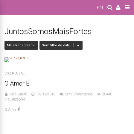
EN
JuntosSomosMaisFortes
VOZ PLURAL
O Amor É
Julio Giusti
13/06/2018
Sem Comentários
30448
visualizações
O Amor É