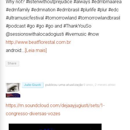
Why not? #listenwithoutprejudice #always #edmbrnaarea
#edmfamily #edmnation #edmbrasil #plurlife #plur #edc
#ultramusicfestival #tomorrowland #tomorrowlandbrasil
#podcast #go #go #go and #ThankYouSo
@sessionswithalocadogiusti #livemusic #now
http://www.beatflorestal.com.br
android:…
[Leia mais]
Share
Julio Giusti
publicou uma atualização
9 anos, 2 meses atrás
https://m.soundcloud.com/dejaayjugiusti/sets/1-
congresso-diversas-vozes