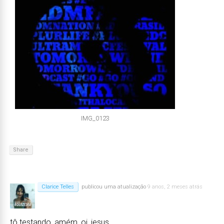
IMG_0123
Share
Clarice Telles
publicou uma atualização
9 anos, 2 meses atrás
tô testando, amém, oi, jesus