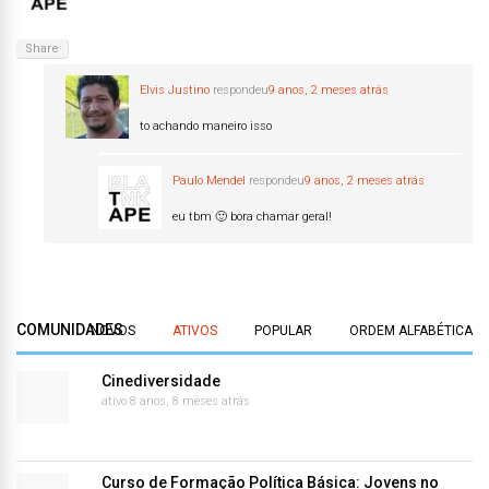
Share
Elvis Justino
respondeu
9 anos, 2 meses atrás
to achando maneiro isso
Paulo Mendel
respondeu
9 anos, 2 meses atrás
eu tbm 🙂 bora chamar geral!
COMUNIDADES
NOVOS
ATIVOS
POPULAR
ORDEM ALFABÉTICA
Cinediversidade
ativo 8 anos, 8 meses atrás
Curso de Formação Política Básica: Jovens no