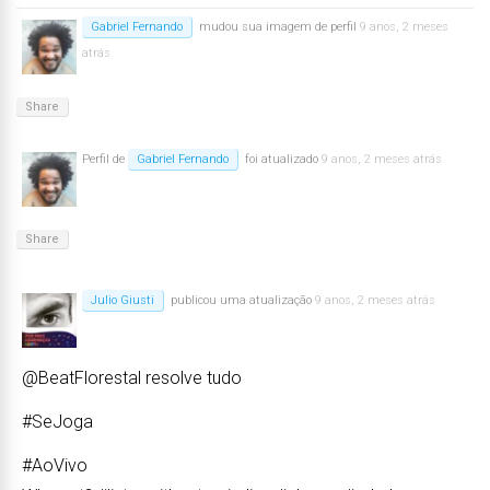
Gabriel Fernando
mudou sua imagem de perfil
9 anos, 2 meses
atrás
Share
Perfil de
Gabriel Fernando
foi atualizado
9 anos, 2 meses atrás
Share
Julio Giusti
publicou uma atualização
9 anos, 2 meses atrás
@BeatFlorestal resolve tudo
#SeJoga
#AoVivo