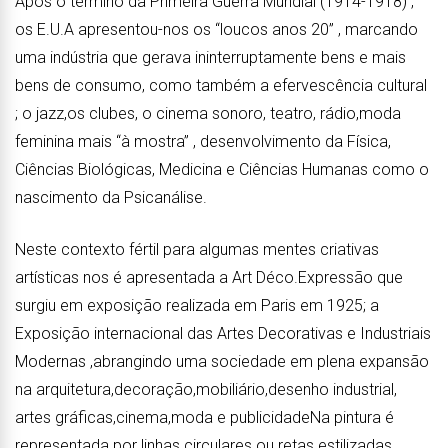
Após o término da Primeira Guerra Mundial (1914-1918) ,
os E.U.A apresentou-nos os “loucos anos 20” , marcando
uma indústria que gerava ininterruptamente bens e mais
bens de consumo, como também a efervescência cultural
; o jazz,os clubes, o cinema sonoro, teatro, rádio,moda
feminina mais “à mostra” , desenvolvimento da Física,
Ciências Biológicas, Medicina e Ciências Humanas como o
nascimento da Psicanálise.
Neste contexto fértil para algumas mentes criativas
artísticas nos é apresentada a Art Déco.Expressão que
surgiu em exposição realizada em Paris em 1925; a
Exposição internacional das Artes Decorativas e Industriais
Modernas ,abrangindo uma sociedade em plena expansão
na arquitetura,decoração,mobiliário,desenho industrial,
artes gráficas,cinema,moda e publicidadeNa pintura é
representada por linhas circulares ou retas estilizadas,