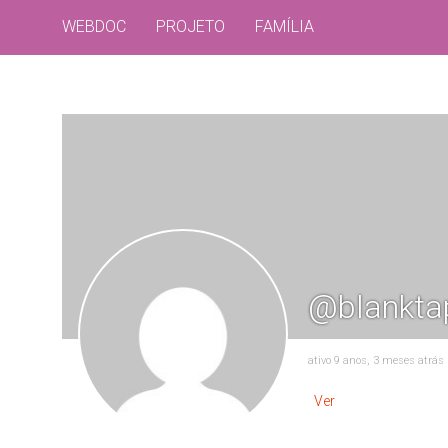
WEBDOC
PROJETO
FAMÍLIA
@blankta
ativo 9 anos, 3 meses atrás
Ver