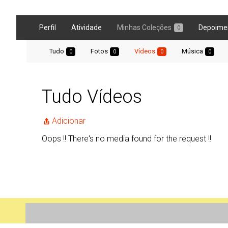
Perfil
Atividade
Minhas Coleções
Depoime
0
Tudo
Fotos
Vídeos
Música
0
0
0
0
Tudo Vídeos
Adicionar
Oops !! There's no media found for the request !!