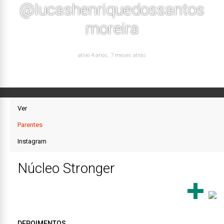
@lucashenriquedossantos
moreira
ativo 4 anos, 7 meses atrás
Ver
Parentes
Instagram
Núcleo Stronger
DEPOIMENTOS