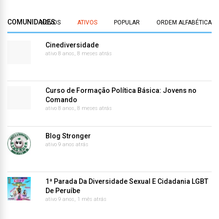
COMUNIDADES
NOVOS
ATIVOS
POPULAR
ORDEM ALFABÉTICA
Cinediversidade
ativo 8 anos, 8 meses atrás
Curso de Formação Política Básica: Jovens no
Comando
ativo 8 anos, 8 meses atrás
Blog Stronger
ativo 9 anos atrás
1ª Parada Da Diversidade Sexual E Cidadania LGBT
De Peruíbe
ativo 9 anos, 1 mês atrás