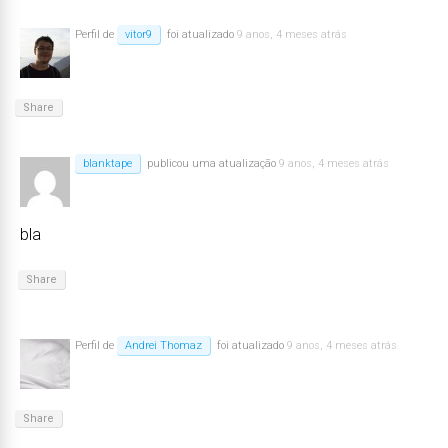
Perfil de
vitor9
foi atualizado
9 anos, 4 meses atrás
Share
blanktape
publicou uma atualização
9 anos, 4 meses atrás
bla
Share
Perfil de
Andrei Thomaz
foi atualizado
9 anos, 4 meses atrás
Share