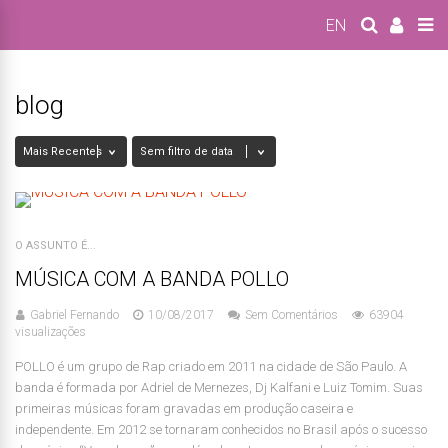
EN
blog
O ASSUNTO É...
MÚSICA COM A BANDA POLLO
Gabriel Fernando
10/08/2017
Sem Comentários
63904
visualizações
POLLO é um grupo de Rap criado em 2011 na cidade de São Paulo. A
banda é formada por Adriel de Mernezes, Dj Kalfani e Luiz Tomim. Suas
primeiras músicas foram gravadas em produção caseira e
independente. Em 2012 se tornaram conhecidos no Brasil após o sucesso