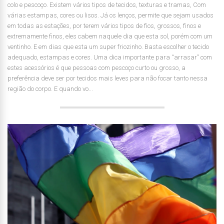
colo e pescoço. Existem vários tipos de tecidos, texturas e tramas, Com
várias estampas, cores ou lisos. Já os lenços, permite que sejam usados
em todas as estações, por terem vários tipos de fios, grossos, finos e
extremamente finos, eles cabem naquele dia que esta sol, porém com um
ventinho. E em dias que esta um super friozinho. Basta escolher o tecido
adequado, estampas e cores. Uma dica importante para “arrasar” com
estes acessórios é que pessoas com pescoço curto ou grosso, a
preferência deve ser por tecidos mais leves para não focar tanto nessa
região do corpo. E quando vo...