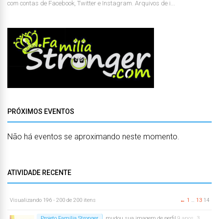
com contas de Facebook, Twitter e Instagram. Arquivos de i...
PRÓXIMOS EVENTOS
Não há eventos se aproximando neste momento.
ATIVIDADE RECENTE
Visualizando 196 - 200 de 200 itens
←
1
…
13
14
Projeto Família Stronger
mudou sua imagem de perfil
9 anos, 3