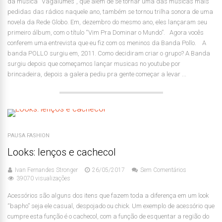
da música “Vagalumes”, que além de se tornar uma das músicas mais
pedidas das rádios naquele ano, também se tornou trilha sonora de uma
novela da Rede Globo. Em, dezembro do mesmo ano, eles lançaram seu
primeiro álbum, com o título “Vim Pra Dominar o Mundo”. Agora vocês
conferem uma entrevista que eu fiz com os meninos da Banda Pollo. A
banda POLLO surgiu em, 2011. Como decidiram criar o grupo? A Banda
surgiu depois que começamos lançar musicas no youtube por
brincadeira, depois a galera pediu pra gente começar a levar ...
PAUSA FASHION
Looks: lenços e cachecol
Ivan Fernandes Stronger
26/05/2017
Sem Comentários
39070 visualizações
Acessórios são alguns dos itens que fazem toda a diferença em um look
“bapho” seja ele casual, despojado ou chick. Um exemplo de acessório que
cumpre esta função é o cachecol, com a função de esquentar a região do