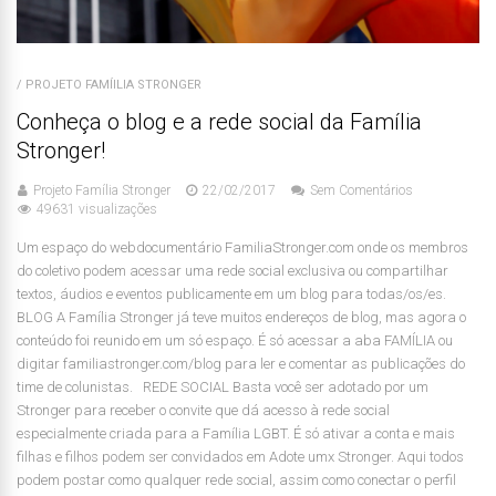
/ PROJETO FAMÍILIA STRONGER
Conheça o blog e a rede social da Família
Stronger!
Projeto Família Stronger
22/02/2017
Sem Comentários
49631 visualizações
Um espaço do webdocumentário FamiliaStronger.com onde os membros
do coletivo podem acessar uma rede social exclusiva ou compartilhar
textos, áudios e eventos publicamente em um blog para todas/os/es.
BLOG A Família Stronger já teve muitos endereços de blog, mas agora o
conteúdo foi reunido em um só espaço. É só acessar a aba FAMÍLIA ou
digitar familiastronger.com/blog para ler e comentar as publicações do
time de colunistas. REDE SOCIAL Basta você ser adotado por um
Stronger para receber o convite que dá acesso à rede social
especialmente criada para a Família LGBT. É só ativar a conta e mais
filhas e filhos podem ser convidados em Adote umx Stronger. Aqui todos
podem postar como qualquer rede social, assim como conectar o perfil