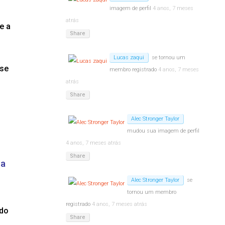
imagem de perfil
4 anos, 7 meses
atrás
e a
Share
Lucas zaqui
se tornou um
sse
membro registrado
4 anos, 7 meses
atrás
Share
Alec Stronger Taylor
mudou sua imagem de perfil
4 anos, 7 meses atrás
Share
na
Alec Stronger Taylor
se
tornou um membro
registrado
4 anos, 7 meses atrás
ndo
Share