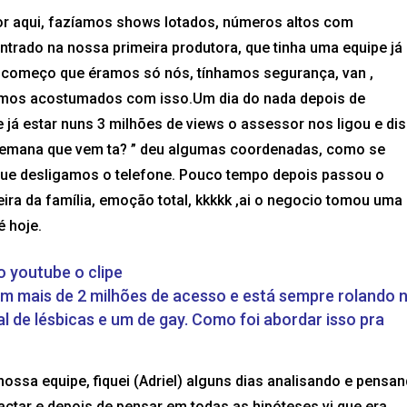
r aqui, fazíamos shows lotados, números altos com
ntrado na nossa primeira produtora, que tinha uma equipe já 
 começo que éramos só nós, tínhamos segurança, van ,
vamos acostumados com isso.Um dia do nada depois de
á estar nuns 3 milhões de views o assessor nos ligou e di
a semana que vem ta? ” deu algumas coordenadas, como se
que desligamos o telefone. Pouco tempo depois passou o
ira da família, emoção total, kkkkk ,ai o negocio tomou uma
 hoje.
o youtube o clipe
tem mais de 2 milhões de acesso e está sempre rolando 
 de lésbicas e um de gay. Como foi abordar isso pra
nossa equipe, fiquei (Adriel) alguns dias analisando e pensa
actar e depois de pensar em todas as hipóteses vi que era