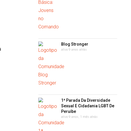
Blog Stronger
s
ativo 9 anos atrás
1ª Parada Da Diversidade
Sexual E Cidadania LGBT De
Peruíbe
ativo 9 anos, 1 mês atrás