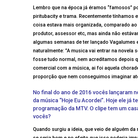
Lembro que na época já éramos “famosos” po
piritubacity e trama. Recentemente tínhamos e
coisa estava mais organizada, comparado ao
produtor, assessor etc, mas ainda não está
algumas semanas de ter lançado Vagalumes e j
naturalmente: ”A musica vai entrar na novel
fosse tudo normal, nem acreditamos depois 
comercial com a música, ai foi aquela chorade
proporção que nem conseguimos imaginar até
No final do ano de 2016 vocês lançaram n
da música “Hoje Eu Acordei”. Hoje ele já 
programação da MTV. O clipe tem um casal
vocês?
Quando surgiu a ideia, que veio de alguém da 
se seria bom e no efeito que isso poderia imp