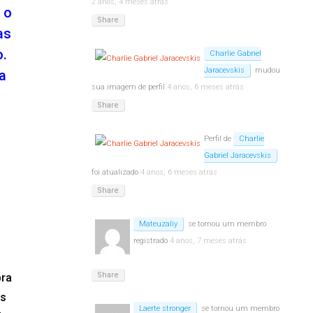
2 anos, 4 meses atrás
 o
Share
as
o.
Charlie Gabriel
Jaracevskis
mudou
a
sua imagem de perfil
4 anos, 6 meses atrás
Share
Perfil de
Charlie
Gabriel Jaracevskis
foi atualizado
4 anos, 6 meses atrás
Share
Mateuzaliy
se tornou um membro
registrado
4 anos, 7 meses atrás
Share
pra
os
Laerte stronger
se tornou um membro