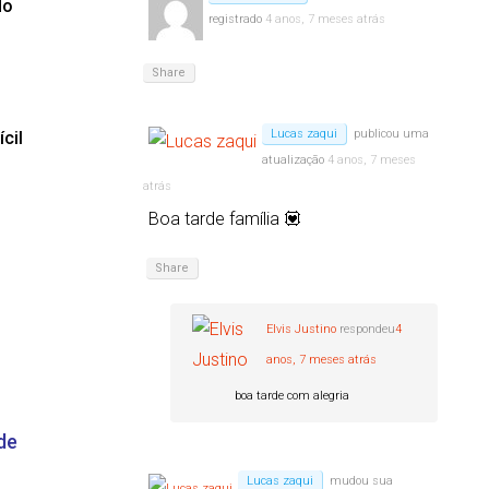
do
registrado
4 anos, 7 meses atrás
Share
Lucas zaqui
publicou uma
cil
atualização
4 anos, 7 meses
atrás
Boa tarde família 💟
Share
Elvis Justino
respondeu
4
anos, 7 meses atrás
boa tarde com alegria
de
Lucas zaqui
mudou sua