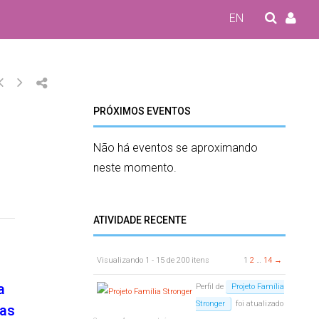
EN
PRÓXIMOS EVENTOS
Não há eventos se aproximando
neste momento.
ATIVIDADE RECENTE
Visualizando 1 - 15 de 200 itens
1
2
…
14
→
a
Perfil de
Projeto Família
Stronger
foi atualizado
das