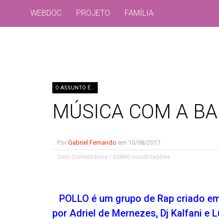
WEBDOC
PROJETO
FAMÍLIA
O ASSUNTO É...
MÚSICA COM A B
Por
Gabriel Fernando
em
10/08/2017
Sem Comentários
/
63866 visualizações
POLLO é um grupo de Rap criado em
por Adriel de Mernezes, Dj Kalfani e