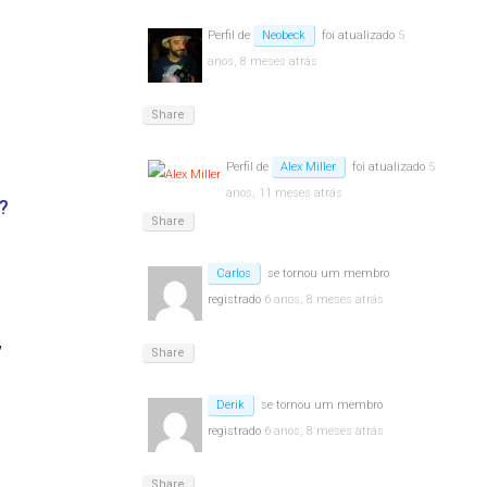
s
Perfil de
Neobeck
foi atualizado
5
anos, 8 meses atrás
Share
Perfil de
Alex Miller
foi atualizado
5
anos, 11 meses atrás
?
Share
Carlos
se tornou um membro
registrado
6 anos, 8 meses atrás
,
Share
Derik
se tornou um membro
registrado
6 anos, 8 meses atrás
Share