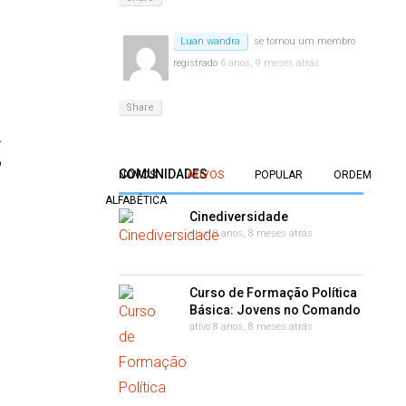
Luan wandra
se tornou um membro
registrado
6 anos, 9 meses atrás
Share
.
o
COMUNIDADES
NOVOS
ATIVOS
POPULAR
ORDEM
ALFABÉTICA
Cinediversidade
ativo 8 anos, 8 meses atrás
Curso de Formação Política
Básica: Jovens no Comando
ativo 8 anos, 8 meses atrás