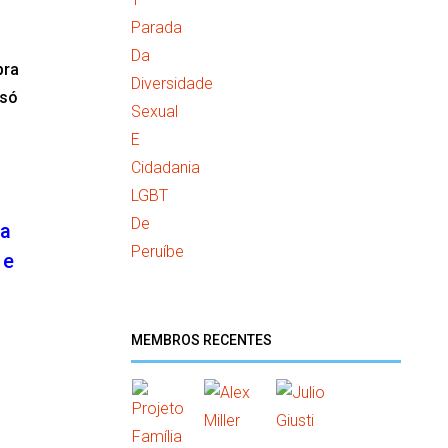
pra
 só
na
 e
MEMBROS RECENTES