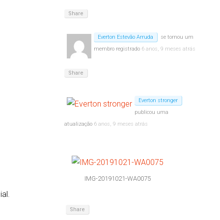
Share
Everton Estevão Arruda
se tornou um
membro registrado
6 anos, 9 meses atrás
Share
Everton stronger
publicou uma
atualização
6 anos, 9 meses atrás
IMG-20191021-WA0075
al.
Share