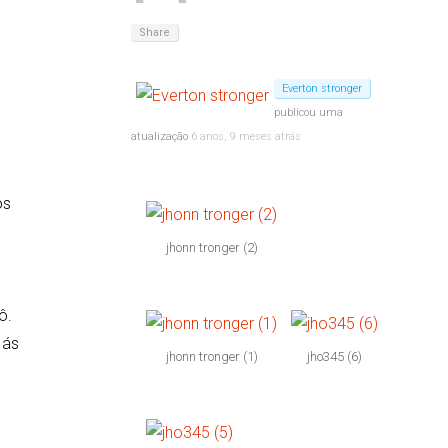
Share
Everton stronger
publicou uma
atualização
6 anos, 9 meses atrás
os
jhonn tronger (2)
ô.
 ás
jhonn tronger (1)
jho345 (6)