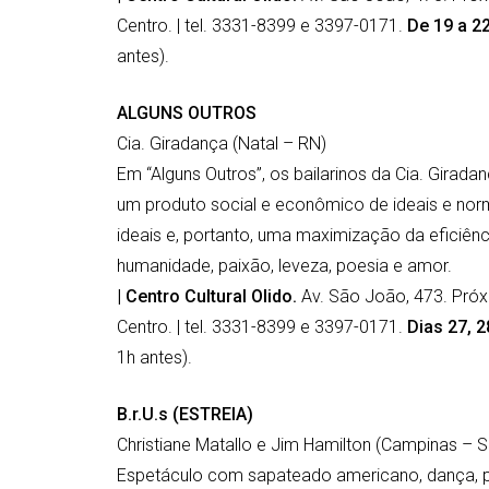
Centro. | tel. 3331-8399 e 3397-0171.
De 19 a 2
antes).
ALGUNS OUTROS
Cia. Giradança (Natal – RN)
Em “Alguns Outros”, os bailarinos da Cia. Gira
um produto social e econômico de ideais e nor
ideais e, portanto, uma maximização da eficiênci
humanidade, paixão, leveza, poesia e amor.
| Centro Cultural Olido.
Av. São João, 473. Pró
Centro. | tel. 3331-8399 e 3397-0171.
Dias 27, 2
1h antes).
B.r.U.s (ESTREIA)
Christiane Matallo e Jim Hamilton (Campinas – 
Espetáculo com sapateado americano, dança, pe