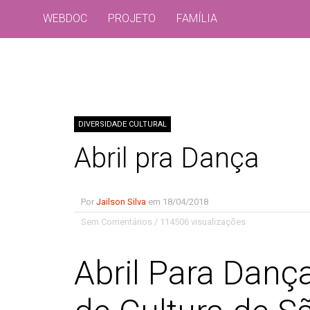
WEBDOC
PROJETO
FAMÍLIA
DIVERSIDADE CULTURAL
Abril pra Dança
Por
Jailson Silva
em
18/04/2018
Sem Comentários
/
114506 visualizações
Abril Para Dança