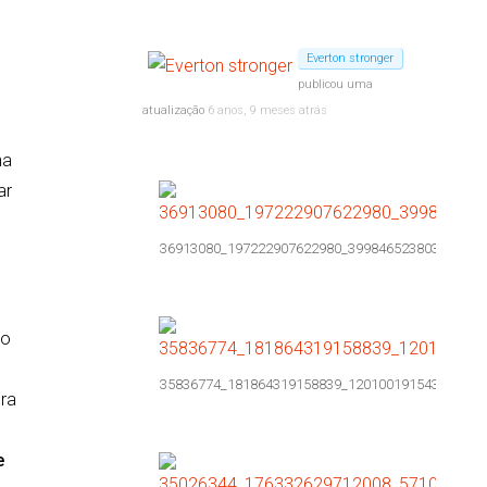
Everton stronger
publicou uma
atualização
6 anos, 9 meses atrás
na
ar
36913080_197222907622980_399846523803795456
lo
35836774_181864319158839_120100191543387750
era
e