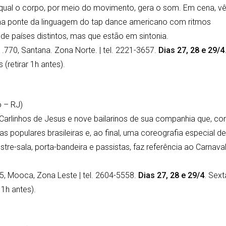
ual o corpo, por meio do movimento, gera o som. Em cena, vê
a ponte da linguagem do tap dance americano com ritmos
s de países distintos, mas que estão em sintonia.
.770, Santana. Zona Norte. | tel. 2221-3657.
Dias 27, 28 e 29/4
 (retirar 1h antes).
o – RJ)
arlinhos de Jesus e nove bailarinos de sua companhia que, c
s populares brasileiras e, ao final, uma coreografia especial de
re-sala, porta-bandeira e passistas, faz referência ao Carnava
5, Mooca, Zona Leste | tel. 2604-5558.
Dias 27, 28 e 29/4
. Sext
 1h antes).