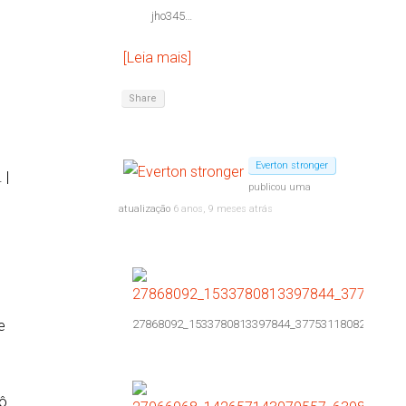
jho345…
[Leia mais]
o
Share
Everton stronger
 |
publicou uma
atualização
6 anos, 9 meses atrás
e
27868092_1533780813397844_37753118082205321
ô.