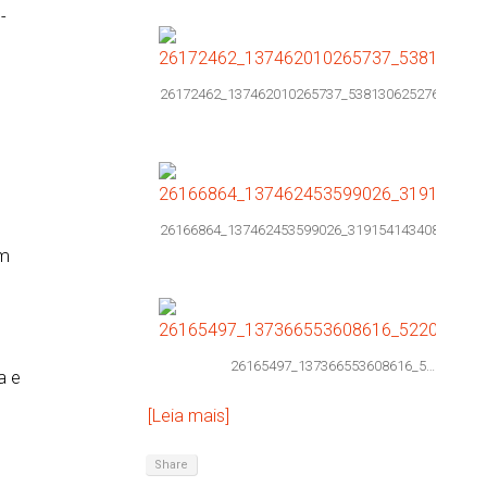
-
26172462_137462010265737_538130625276675140
.
26166864_137462453599026_319154143408084503
om
l
26165497_137366553608616_5…
a e
[Leia mais]
Share