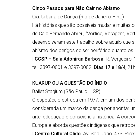
Cinco Passos para Não Cair no Abismo
Cia. Urbana de Dança (Rio de Janeiro – RJ)
Há histórias que são possíveis mudar e muitas o
de Caio Fernando Abreu, “Vórtice, Voragem, Vert
desenvolveram este trabalho sobre aquilo que s
abismo dos perigos de ser periférico quanto os d
| CCSP – Sala Adoniran Barbosa.
R. Vergueiro,
tel. 3397-0001 e 3397-0002.
Dias 17 e 18/4
, 21
KUARUP OU A QUESTÃO DO ÍNDIO
Ballet Stagium (São Paulo – SP)
O espetáculo estreou em 1977, em um dos período
considerada um marco da dança por apontar uma 
arte, educação e consciência histórica. A coreogr
Europa e aborda questões indígenas que retroce
| Centro Cultural Olido.
Av. São João, 473. Pró