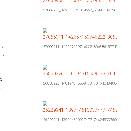
27066968_142657143079557_639820495967776822
mo
27066911_142657159746222_806386197717578935
ns
ô.
26850226_140194316659173_704640434084359677
ar
26229941_139744610037477_746248997880857090