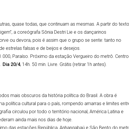
utras, quase todas, que continuam as mesmas. A partir do text
igem”, a coreógrafa Sônia Destri Lie e os dançarinos
orve ou devora, pois é assim que o grupo se sente: tanto no
e estrelas falsas e de beijos e desejos.
 1.000, Paraíso. Próximo da estação Vergueiro do metrô. Centro.
h.
Dia 20/4
, 14h. 50 min. Livre. Grátis (retirar 1h antes).
s mais obscuros da história política do Brasil. A obra é
política cultural para o país, rompendo amarras e limites entr
afia circulou por todo o território nacional, América Latina e
deram ainda mais nos dias de hoje.
ximo das estações República, Anhangabaú e São Bento do metr