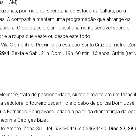
as – AM)
zonas, por meio da Secretaria de Estado da Cultura, para
onas. A companhia mantém uma programação que abrange os
sileira. O espetáculo é um questionamento sensível sobre o
cor e a roupa que veste ou despe este todo.
 Vila Clementino. Próximo da estação Santa Cruz do metrô. Zo
 29/4
. Sexta e Sab., 21h. Dom., 19h. 60 min. 16 anos. Grátis (retir
érimée, trata de passionalidade, ciúme e morte em um triângu
 sedutora, o toureiro Escamillo e o cabo de polícia Dom José.
ís Fernando Bongiovanni, criada a partir da dramaturgia da óp
edrin e Georges Bizet.
nto Amaro. Zona Sul. | tel. 5546-0446 e 5686-8440.
Dias 27, 28 