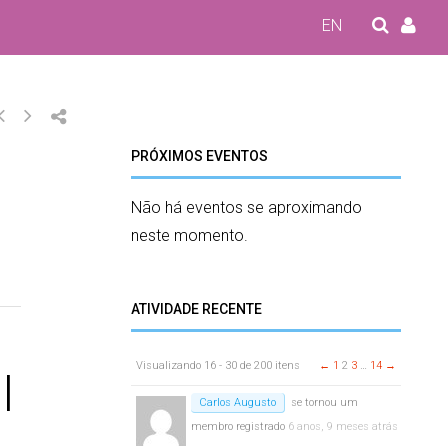
EN
PRÓXIMOS EVENTOS
Não há eventos se aproximando
neste momento.
ATIVIDADE RECENTE
Visualizando 16 - 30 de 200 itens
←
1
2
3
…
14
→
l
Carlos Augusto
se tornou um
membro registrado
6 anos, 9 meses atrás