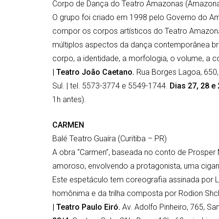
Corpo de Dança do Teatro Amazonas (Amazon
O grupo foi criado em 1998 pelo Governo do Ama
compor os corpos artísticos do Teatro Amaz
múltiplos aspectos da dança contemporânea bra
corpo, a identidade, a morfologia, o volume, a 
| Teatro João Caetano.
Rua Borges Lagoa, 650,
Sul. | tel. 5573-3774 e 5549-1744.
Dias 27, 28 e
1h antes).
CARMEN
Balé Teatro Guaíra (Curitiba – PR)
A obra “Carmen”, baseada no conto de Prosper M
amoroso, envolvendo a protagonista, uma cigana
Este espetáculo tem coreografia assinada por Lu
homônima e da trilha composta por Rodion Shch
| Teatro Paulo Eiró.
Av. Adolfo Pinheiro, 765, Sa