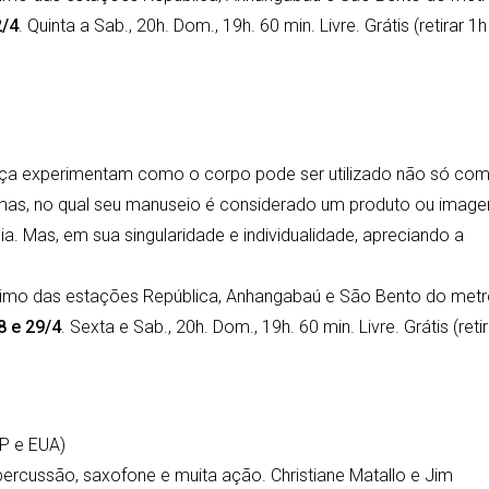
2/4
. Quinta a Sab., 20h. Dom., 19h. 60 min. Livre. Grátis (retirar 1h
dança experimentam como o corpo pode ser utilizado não só co
mas, no qual seu manuseio é considerado um produto ou image
a. Mas, em sua singularidade e individualidade, apreciando a
ximo das estações República, Anhangabaú e São Bento do metr
8 e 29/4
. Sexta e Sab., 20h. Dom., 19h. 60 min. Livre. Grátis (retir
SP e EUA)
rcussão, saxofone e muita ação. Christiane Matallo e Jim