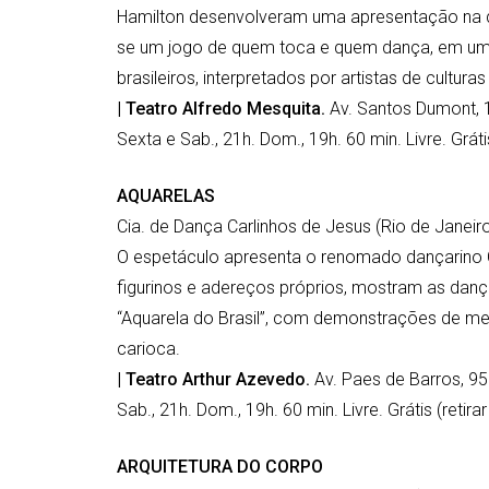
Hamilton desenvolveram uma apresentação na q
se um jogo de quem toca e quem dança, em um
brasileiros, interpretados por artistas de cultura
| Teatro Alfredo Mesquita.
Av. Santos Dumont, 1
Sexta e Sab., 21h. Dom., 19h. 60 min. Livre. Grátis
AQUARELAS
Cia. de Dança Carlinhos de Jesus (Rio de Janeir
O espetáculo apresenta o renomado dançarino C
figurinos e adereços próprios, mostram as dança
“Aquarela do Brasil”, com demonstrações de mest
carioca.
| Teatro Arthur Azevedo.
Av. Paes de Barros, 95
Sab., 21h. Dom., 19h. 60 min. Livre. Grátis (retirar
ARQUITETURA DO CORPO