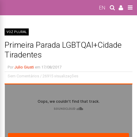
EN
VOZ PLURAL
Primeira Parada LGBTQAI+Cidade
Tiradentes
Por
Julio Giusti
em
17/08/2017
Sem Comentários
/
26915 visualizações