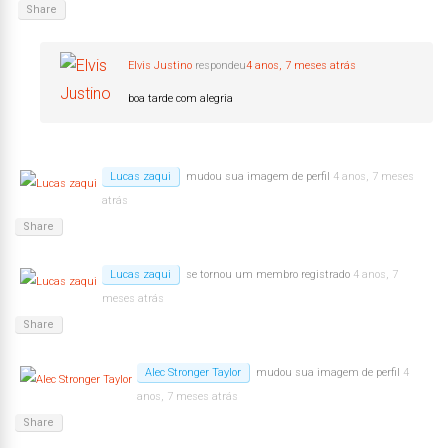
Share
Elvis Justino
respondeu
4 anos, 7 meses atrás
boa tarde com alegria
Lucas zaqui
mudou sua imagem de perfil
4 anos, 7 meses
atrás
Share
Lucas zaqui
se tornou um membro registrado
4 anos, 7
meses atrás
Share
Alec Stronger Taylor
mudou sua imagem de perfil
4
anos, 7 meses atrás
Share