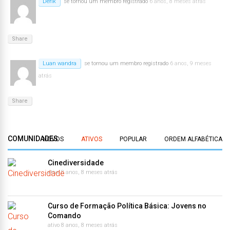
Derik
se tornou um membro registrado
6 anos, 8 meses atrás
Share
Luan wandra
se tornou um membro registrado
6 anos, 9 meses
atrás
Share
COMUNIDADES
NOVOS
ATIVOS
POPULAR
ORDEM ALFABÉTICA
Cinediversidade
ativo 8 anos, 8 meses atrás
Curso de Formação Política Básica: Jovens no
Comando
ativo 8 anos, 8 meses atrás