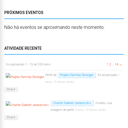
PRÓXIMOS EVENTOS
Não há eventos se aproximando neste momento.
ATIVIDADE RECENTE
Visualizando 1 - 15 de 200 itens
1
2
…
14
→
Perfil de
Projeto Família Stronger
foi atualizado
2
anos, 4 meses atrás
Share
Charlie Gabriel Jaracevskis
mudou sua
imagem de perfil
4 anos, 6 meses atrás
Share