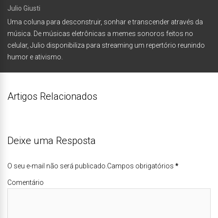
Julio Giusti
Uma coluna para desconstruir, sonhar e transcender através da
música. De músicas eletrônicas a memes sonoros feitos no
celular, Julio disponibiliza para streaming um repertório reunindo
humor e ativismo.
Artigos Relacionados
Deixe uma Resposta
O seu e-mail não será publicado.Campos obrigatórios
*
Comentário