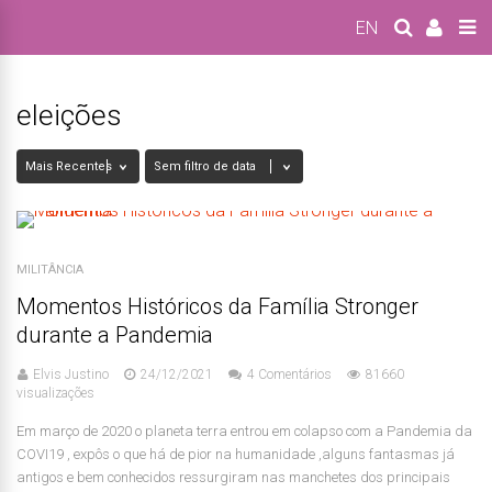
EN
eleições
MILITÂNCIA
Momentos Históricos da Família Stronger
durante a Pandemia
Elvis Justino
24/12/2021
4 Comentários
81660
visualizações
Em março de 2020 o planeta terra entrou em colapso com a Pandemia da
COVI19 , expôs o que há de pior na humanidade ,alguns fantasmas já
antigos e bem conhecidos ressurgiram nas manchetes dos principais