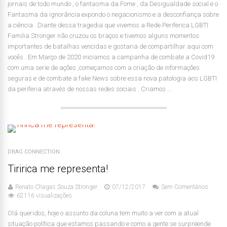
jornais de todo mundo , o fantasma da Fome , da Desigualdade social e o
Fantasma da ignorância expondo o negacionismo e a desconfiança sobre
a ciência . Diante dessa tragedia que vivemos a Rede Periferica LGBTI
Familia Stronger não cruzou os braços e tivemos alguns momentos
importantes de batalhas vencidas e gostaria de compartilhar aqui com
vocês . Em Março de 2020 iniciamos a campanha de combate a Covid19
com uma serie de ações ,começamos com a criação de informações
seguras e de combate a fake News sobre essa nova patologia aos LGBTI
da periferia através de nossas redes sociais . Criamos ...
DRAG CONNECTION
Tiririca me representa!
Renato Chagas Souza Stronger
07/12/2017
Sem Comentários
62116 visualizações
Olá queridos, hoje o assunto da coluna tem muito a ver com a atual
situação política que estamos passando e como a gente se surpreende