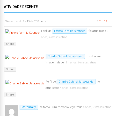
ATIVIDADE RECENTE
Visualizando 1 - 15 de 200 itens
1
2
…
14
→
Perfil de
Projeto Família Stronger
foi atualizado
2
anos, 4 meses atrás
Share
Charlie Gabriel Jaracevskis
mudou sua
imagem de perfil
4 anos, 6 meses atrás
Share
Perfil de
Charlie Gabriel Jaracevskis
foi
atualizado
4 anos, 6 meses atrás
Share
Mateuzaliy
se tornou um membro registrado
4 anos, 7 meses atrás