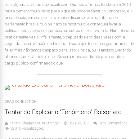
com algumas coisas que acontecem. Quando o Tiririca foi eleito em 2010,
muita gente torceu o nariz para o que ele poderia fazer no Congresso; e 7
anos depois, em seu primeiro e único discurso feito na tribuna do
parlamento brasileiro, o palhaço se mostrou que conseguiu levar a
política mais a sério do que todos os outros que estavam lá. Num plenário
praticamente vazio, infelizmente, o deputado eleito duas vezes com a
segunda maior votação da história disse o que todos nós gostaríamos de
falar mas não temos o espaço para isso. Tiririca, ou Francisco Everardo
afirmou que está triste e que não será mais candidato para qualquer
cargo público, confirmando o que ...
DRAG CONNECTION
Tentando Explicar o “Fenômeno” Bolsonaro
Renato Chagas Souza Stronger
06/10/2017
Sem Comentários
32010 visualizações