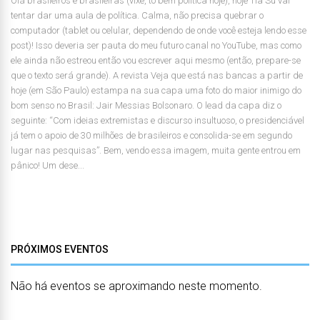
Olá brasileiros e brasileiras (vixe, tô bem política hoje), hoje Tia Su vai
tentar dar uma aula de política. Calma, não precisa quebrar o
computador (tablet ou celular, dependendo de onde você esteja lendo esse
post)! Isso deveria ser pauta do meu futuro canal no YouTube, mas como
ele ainda não estreou então vou escrever aqui mesmo (então, prepare-se
que o texto será grande). A revista Veja que está nas bancas a partir de
hoje (em São Paulo) estampa na sua capa uma foto do maior inimigo do
bom senso no Brasil: Jair Messias Bolsonaro. O lead da capa diz o
seguinte: “Com ideias extremistas e discurso insultuoso, o presidenciável
já tem o apoio de 30 milhões de brasileiros e consolida-se em segundo
lugar nas pesquisas”. Bem, vendo essa imagem, muita gente entrou em
pânico! Um dese...
PRÓXIMOS EVENTOS
Não há eventos se aproximando neste momento.