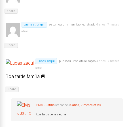
Share
Laerte stronger
se tornou um membro registrado
4 anos, 7 meses
atrás
Share
Lucas zaqui
publicou uma atualização
4 anos, 7 meses
atrás
Boa tarde família 💟
Share
Elvis Justino
respondeu
4 anos, 7 meses atrás
boa tarde com alegria