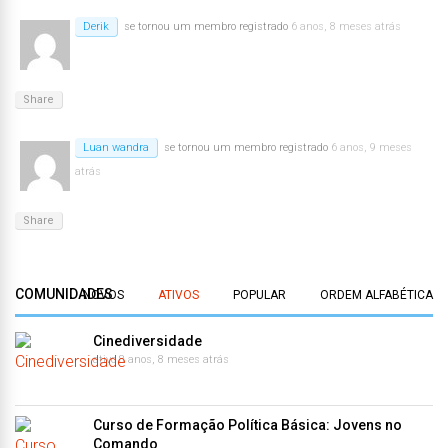
Derik
se tornou um membro registrado
6 anos, 8 meses atrás
Share
Luan wandra
se tornou um membro registrado
6 anos, 9 meses
atrás
Share
COMUNIDADES
NOVOS
ATIVOS
POPULAR
ORDEM ALFABÉTICA
Cinediversidade
ativo 8 anos, 8 meses atrás
Curso de Formação Política Básica: Jovens no
Comando