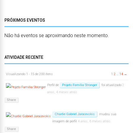
PRÓXIMOS EVENTOS
Não há eventos se aproximando neste momento.
ATIVIDADE RECENTE
Visualizando 1 - 15 de 200 itens
1
2
…
14
→
Perfil de
Projeto Família Stronger
foi atualizado
2
anos, 4 meses atrás
Share
Charlie Gabriel Jaracevskis
mudou sua
imagem de perfil
4 anos, 6 meses atrás
Share