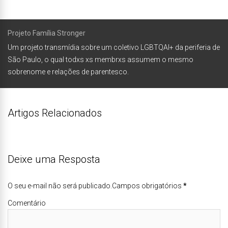
Projeto Família Stronger
Um projeto transmídia sobre um coletivo LGBTQAI+ da periferia de
São Paulo, o qual todxs xs membrxs assumem o mesmo
sobrenome e relações de parentesco.
Artigos Relacionados
Deixe uma Resposta
O seu e-mail não será publicado.Campos obrigatórios
*
Comentário