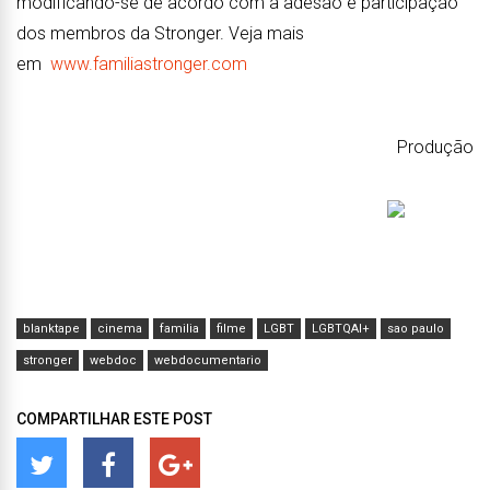
modificando-se de acordo com a adesão e participação
dos membros da Stronger. Veja mais
em
www.familiastronger.com
Produção
blanktape
cinema
familia
filme
LGBT
LGBTQAI+
sao paulo
stronger
webdoc
webdocumentario
COMPARTILHAR ESTE POST