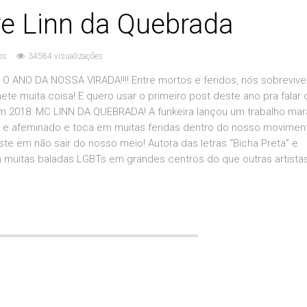
re Linn da Quebrada
os
34584 visualizações
O ANO DA NOSSA VIRADA!!!! Entre mortos e feridos, nós sobreviv
e muita coisa! E quero usar o primeiro post deste ano pra falar
 em 2018: MC LINN DA QUEBRADA! A funkeira lançou um trabalho mar
 e afeminado e toca em muitas feridas dentro do nosso movimen
ste em não sair do nosso meio! Autora das letras “Bicha Preta” e
muitas baladas LGBTs em grandes centros do que outras artista