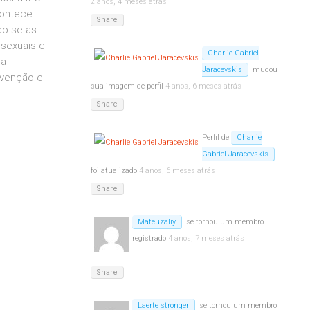
2 anos, 4 meses atrás
contece
Share
do-se as
ssexuais e
Charlie Gabriel
 a
Jaracevskis
mudou
evenção e
sua imagem de perfil
4 anos, 6 meses atrás
Share
Perfil de
Charlie
Gabriel Jaracevskis
foi atualizado
4 anos, 6 meses atrás
Share
Mateuzaliy
se tornou um membro
registrado
4 anos, 7 meses atrás
Share
Laerte stronger
se tornou um membro