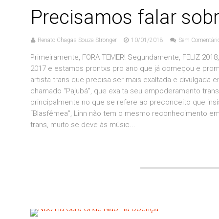
Precisamos falar sob
Renato Chagas Souza Stronger
10/01/2018
Sem Comentári
Primeiramente, FORA TEMER! Segundamente, FELIZ 2018, 
2017 e estamos prontxs pro ano que já começou e promet
artista trans que precisa ser mais exaltada e divulgada
chamado “Pajubá”, que exalta seu empoderamento trans
principalmente no que se refere ao preconceito que insi
“Blasfêmea”, Linn não tem o mesmo reconhecimento em 
trans, muito se deve às músic...