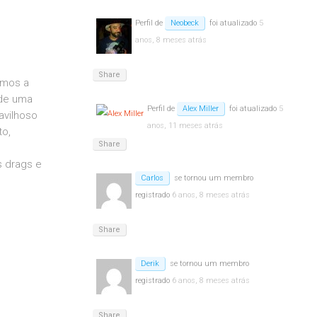
Perfil de
Neobeck
foi atualizado
5
anos, 8 meses atrás
Share
emos a
 de uma
Perfil de
Alex Miller
foi atualizado
5
avilhoso
anos, 11 meses atrás
to,
Share
s drags e
Carlos
se tornou um membro
registrado
6 anos, 8 meses atrás
Share
Derik
se tornou um membro
registrado
6 anos, 8 meses atrás
Share