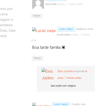
registrado
4 anos, 7 meses atrás
vivo por
 cena
Share
imagem e
entativa
Lucas zaqui
publicou uma
Dias, Dani
atualização
4 anos, 7 meses
ysha
atrás
Boa tarde família 💟
Share
Elvis Justino
respondeu
4
anos, 7 meses atrás
boa tarde com alegria
Lucas zaqui
mudou sua