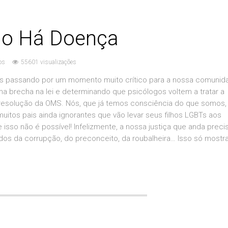
ão Há Doença
os
55601 visualizações
mos passando por um momento muito crítico para a nossa comunid
uma brecha na lei e determinando que psicólogos voltem a tratar a
resolução da OMS. Nós, que já temos consciência do que somos
tos pais ainda ignorantes que vão levar seus filhos LGBTs aos
isso não é possível! Infelizmente, a nossa justiça que anda preci
ados da corrupção, do preconceito, da roubalheira… Isso só mostr