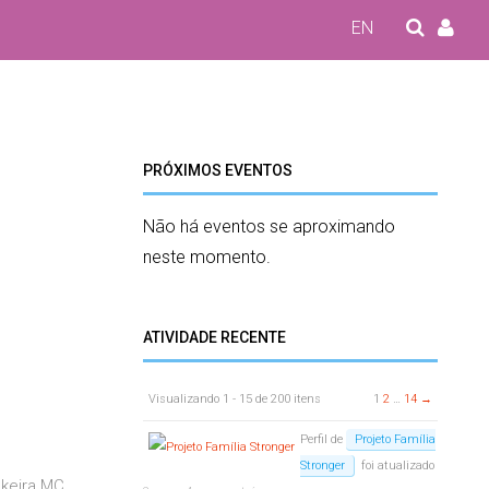
EN
PRÓXIMOS EVENTOS
Não há eventos se aproximando
neste momento.
ATIVIDADE RECENTE
Visualizando 1 - 15 de 200 itens
1
2
…
14
→
Perfil de
Projeto Família
Stronger
foi atualizado
nkeira MC