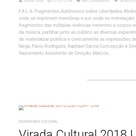
Jailson Silva
07/07/2018
Sem Comentários
58363 vis
F.A.L.A- Fragmentos Autônomos sobre Liberdades Afetiv
onde se imprimem memórias e por onde se entrelaçam expe
fragmentos das múltiplas vivências inerentes a corpos 
da música, partilhar junto ao público as diversas experi
de materializar poética e cenicamente as expressões de t
Nega, Flávio Rodrigues, Raphael Garcia Concepção e Dire
Nascimento Assistente de Direção: Marcos...
DIVERSIDADE CULTURAL
Virada Cultural 2018