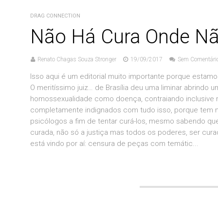
DRAG CONNECTION
Não Há Cura Onde N
Renato Chagas Souza Stronger
19/09/2017
Sem Comentári
Isso aqui é um editorial muito importante porque esta
O meritíssimo juiz… de Brasília deu uma liminar abrindo 
homossexualidade como doença, contraiando inclusive 
completamente indignados com tudo isso, porque tem mui
psicólogos a fim de tentar curá-los, mesmo sabendo que 
curada, não só a justiça mas todos os poderes, ser cur
está vindo por aí: censura de peças com temátic...