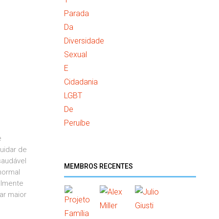
e
uidar de
saudável
MEMBROS RECENTES
normal
almente
ar maior