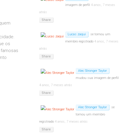
imagem de perfil
4 anos, 7 meses
atrás
Share
iquem
Lucas zaqui
se tornou um
 cidade.
membro registrado
4 anos, 7 meses
ue os
atrás
s famosas
Share
nto
Alec Stronger Taylor
mudou sua imagem de perfil
4 anos, 7 meses atrás
Share
Alec Stronger Taylor
se
tornou um membro
registrado
4 anos, 7 meses atrás
Share