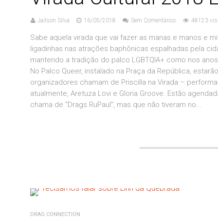
Jailson Silva
16/05/2018
Sem Comentários
48123 vis
Sabe aquela virada que vai fazer as manas e manos e 
ligadinhas nas atrações baphônicas espalhadas pela cid
mantendo a tradição do palco LGBTQIA+ como nos anos a
No Palco Queer, instalado na Praça da República, estarã
organizadores chamam de Priscilla na Virada – perform
atualmente, Aretuza Lovi e Gloria Groove. Estão agen
chama de “Drags RuPaul”, mas que não tiveram no...
DRAG CONNECTION