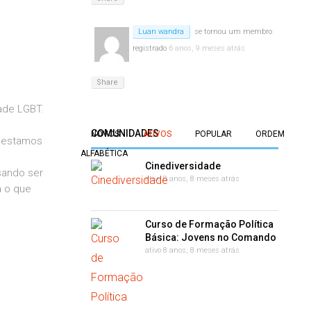
Luan wandra
se tornou um membro
registrado
6 anos, 9 meses atrás
Share
ade LGBT.
COMUNIDADES
NOVOS
ATIVOS
POPULAR
ORDEM
, estamos
ALFABÉTICA
Cinediversidade
sando ser
ativo 8 anos, 8 meses atrás
a o que
Curso de Formação Política
Básica: Jovens no Comando
ativo 8 anos, 8 meses atrás