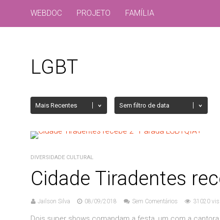
WEBDOC
PROJETO
FAMÍLIA
LGBT
DIVERSIDADE CULTURAL
Cidade Tiradentes re
Jailson Silva
08/09/2018
Sem Comentários
31020 vis
Dois super shows comandam a festa, um com a cantora de