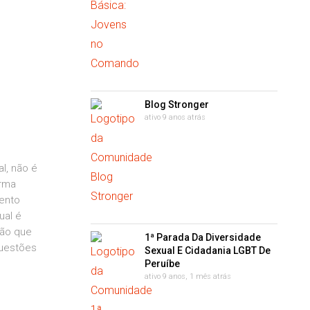
Blog Stronger
ativo 9 anos atrás
l, não é
orma
tento
ual é
ção que
1ª Parada Da Diversidade
questões
Sexual E Cidadania LGBT De
Peruíbe
ativo 9 anos, 1 mês atrás