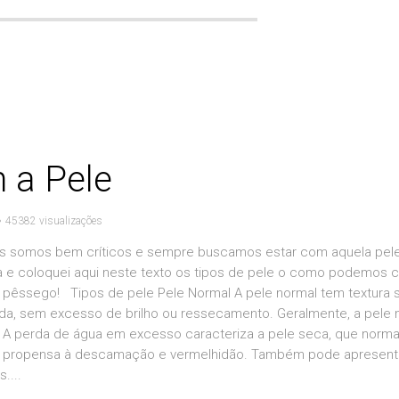
 a Pele
45382 visualizações
nós somos bem críticos e sempre buscamos estar com aquela pel
 e coloquei aqui neste texto os tipos de pele o como podemos c
pêssego! Tipos de pele Pele Normal A pele normal tem textura 
da, sem excesso de brilho ou ressecamento. Geralmente, a pele 
 A perda de água em excesso caracteriza a pele seca, que norm
is propensa à descamação e vermelhidão. Também pode apresent
....