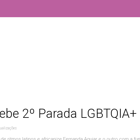
cebe 2º Parada LGBTQIA+
ualizações
 ritmos latinos e africanize Fernanda Aguiar e o outro com a fu