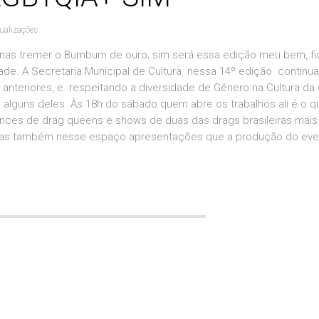
ualizações
minas tremer o Bumbum de ouro; sim será essa edição meu bem, f
ade. A Secretaria Municipal de Cultura nessa 14º edição continua
nteriores, e respeitando a diversidade de Gênero na Cultura da
o alguns deles. Às 18h do sábado quem abre os trabalhos ali é o q
ances de drag queens e shows de duas das drags brasileiras mai
dadas também nesse espaço apresentações que a produção do eve