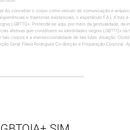
ualizações
as Ao conceber o corpo como veículo de comunicação e arquivo 
riências e trajetórias existenciais, o espetáculo F.A.L.A traz à
negrxs LGBTTQ+. Pretende-se aqui, por meio da gestualidade, da 
ências afetivas que constituem as identidades negrxs LGBTTQ+ na t
ais corpos e a interseccionalidade de tais lutas. Atuação: Clodd 
ção Geral: Flávio Rodrigues Co-direção e Preparação Corporal : A
 LGBTQIA+ SIM