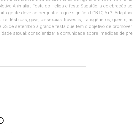
tivo Animalia , Festa do Helipa e festa Sapatão, a celebração a
Muita gente deve se perguntar o que significa LGBTQIA+? Adaptan
zer lésbicas, gays, bissexuias, travestis, transgêneros, queers, a
ia 23 de setembro a grande festa que tem o objetivo de promover
rsidade sexual; conscientizar a comunidade sobre medidas de pr
o